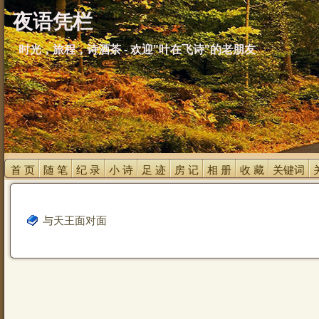
夜语凭栏
时光，旅程，诗酒茶 - 欢迎"叶在飞诗"的老朋友
首 页 
随 笔 
纪 录 
小 诗 
足 迹 
房 记 
相 册 
收 藏 
关键词 
与天王面对面