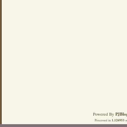
PJBlo
Powered By
Processed in
1.126953
s