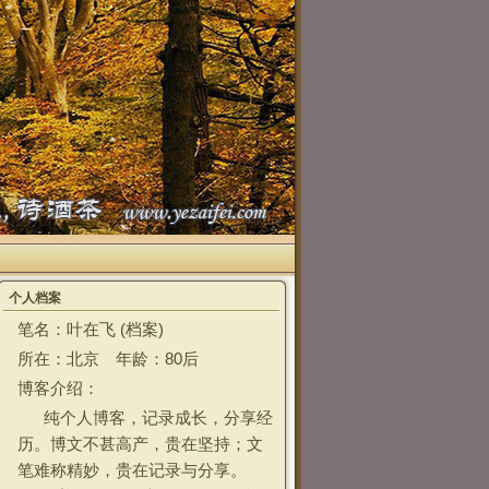
个人档案
笔名：叶在飞 (
档案
)
所在：北京 年龄：80后
博客介绍：
纯个人博客，记录成长，分享经
历。博文不甚高产，贵在坚持；文
笔难称精妙，贵在记录与分享。