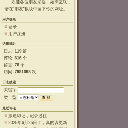
欢迎各位朋友光临，如需互联，
请在“
朋友
”板块中留下你的网址。
用户登录
登录
用户注册
访量统计
日志:
119
篇
评论: 
616
个
留言: 
76
个
访问: 
7981098
次
日志搜索
关键字 
类 型 
最近评论
旅途印记，记录过往
2025年6月25日了，真的该更新