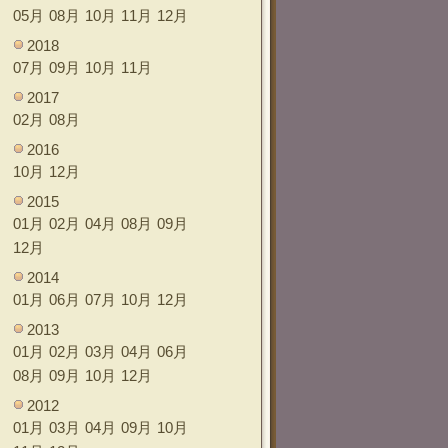
05月
08月
10月
11月
12月
2018
07月
09月
10月
11月
2017
02月
08月
2016
10月
12月
2015
01月
02月
04月
08月
09月
12月
2014
01月
06月
07月
10月
12月
2013
01月
02月
03月
04月
06月
08月
09月
10月
12月
2012
01月
03月
04月
09月
10月