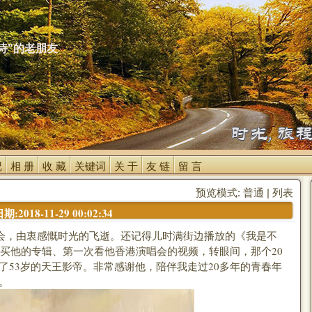
诗"的老朋友
 
相 册 
收 藏 
关键词 
关 于 
友 链 
留 言 
预览模式:
普通
| 
列表
2018-11-29 00:02:34
由衷感慨时光的飞逝。还记得儿时满街边播放的《我是不
次买他的专辑、第一次看他香港演唱会的视频，转眼间，那个20
了53岁的天王影帝。非常感谢他，陪伴我走过20多年的青春年
。