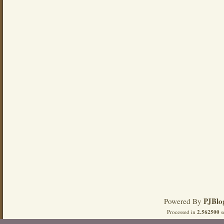
PJBlo
Powered By
Processed in
2.562500
s