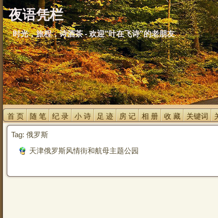
夜语凭栏
时光，旅程，诗酒茶 - 欢迎"叶在飞诗"的老朋友
首 页 
随 笔 
纪 录 
小 诗 
足 迹 
房 记 
相 册 
收 藏 
关键词 
Tag: 俄罗斯
天津俄罗斯风情街和航母主题公园