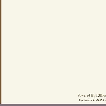
PJBlo
Powered By
Processed in
0.330078
s