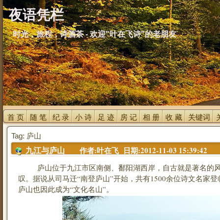
夜语凭栏
时光，旅程，诗酒茶 - 欢迎"叶在飞诗"的老朋友
首 页 
随 笔 
纪 录 
小 诗 
足 迹 
房 记 
相 册 
收 藏 
关键词 
Tag: 庐山
作者:叶在飞 日期:2012-11-03 15:39:42
九江与庐山
庐山位于九江市区南侧、鄱阳湖西岸，自古就是著名的风
叹。据说从司马迁“南登庐山”开始，共有1500余位诗文名家登
庐山也因此成为“文化名山”。