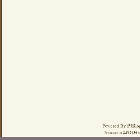
PJBlo
Powered By
Processed in
2.597656
s