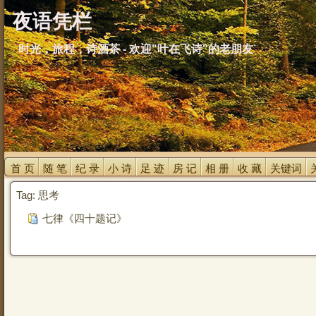
夜语凭栏
时光，旅程，诗酒茶 - 欢迎"叶在飞诗"的老朋友
首 页 
随 笔 
纪 录 
小 诗 
足 迹 
房 记 
相 册 
收 藏 
关键词 
Tag: 思考
七律《四十题记》