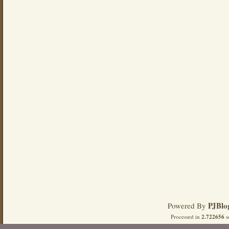
PJBlo
Powered By
Processed in
2.722656
s