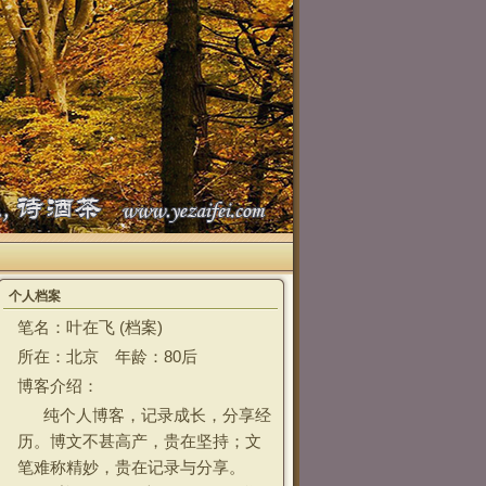
个人档案
笔名：叶在飞 (
档案
)
所在：北京 年龄：80后
博客介绍：
纯个人博客，记录成长，分享经
历。博文不甚高产，贵在坚持；文
笔难称精妙，贵在记录与分享。