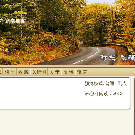
诗"的老朋友
 
相 册 
收 藏 
关键词 
关 于 
友 链 
留 言 
预览模式:
普通
| 
列表
评论6
| 阅读：
3613