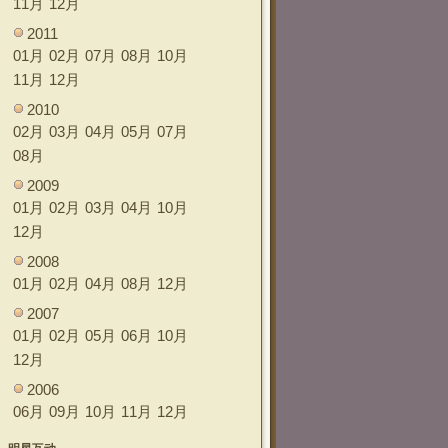
11月
12月
2011
01月
02月
07月
08月
10月
11月
12月
2010
02月
03月
04月
05月
07月
08月
2009
01月
02月
03月
04月
10月
12月
2008
01月
02月
04月
08月
12月
2007
01月
02月
05月
06月
10月
12月
2006
06月
09月
10月
11月
12月