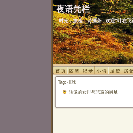
夜语凭栏
时光，旅程，诗酒茶 - 欢迎"叶在飞
首 页 
随 笔 
纪 录 
小 诗 
足 迹 
房 记
Tag: 排球
骄傲的女排与悲哀的男足