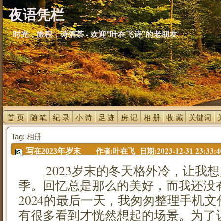
夜语凭栏
时光，旅程，诗酒茶 - 欢迎"叶在飞诗"的老朋友
首 页 
随 笔 
纪 录 
小 诗 
足 迹 
房 记 
相 册 
收 藏 
关键词 
Tag: 相册
作者:叶在飞 日期:2023-12-31 23:33:4
写在2023年岁末
2023岁末的冬天格外冷，让我想
季。回忆总是那么的美好，而我还没
2024的最后一天，我匆匆整理手机
有很多看到才恍然想起的场景。为了