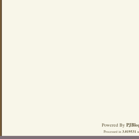
PJBlo
Powered By
Processed in
3.019531
s