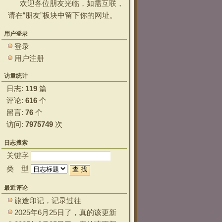
欢迎各位朋友光临，如需互联，
请在“
朋友
”板块中留下你的网址。
用户登录
登录
用户注册
访量统计
日志:
119
篇
评论: 
616
个
留言: 
76
个
访问: 
7975749
次
日志搜索
关键字 
类 型 
最近评论
旅途印记，记录过往
2025年6月25日了，真的该更新