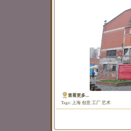
查看更多...
Tags:
上海
创意
工厂
艺术