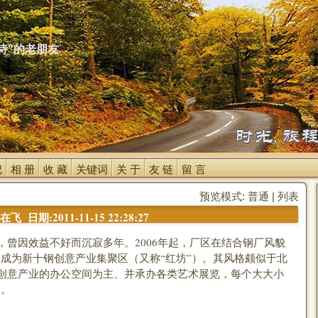
诗"的老朋友
 
相 册 
收 藏 
关键词 
关 于 
友 链 
留 言 
预览模式:
普通
| 
列表
飞 日期:2011-11-15 22:28:27
因效益不好而沉寂多年。2006年起，厂区在结合钢厂风貌
成为新十钢创意产业集聚区（又称“红坊”）。其风格颇似于北
以创意产业的办公空间为主、并承办各类艺术展览，每个大大小
意。