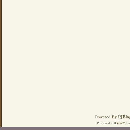
PJBlo
Powered By
Processed in
0.406250
s