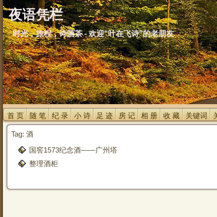
夜语凭栏
时光，旅程，诗酒茶 - 欢迎"叶在飞诗"的老朋友
首 页 
随 笔 
纪 录 
小 诗 
足 迹 
房 记 
相 册 
收 藏 
关键词 
Tag: 酒
国窖1573纪念酒——广州塔
整理酒柜