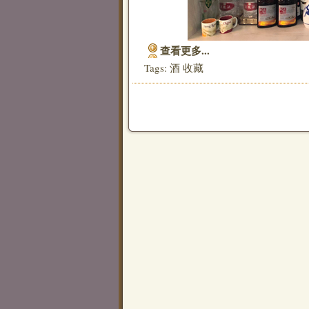
查看更多...
Tags:
酒
收藏