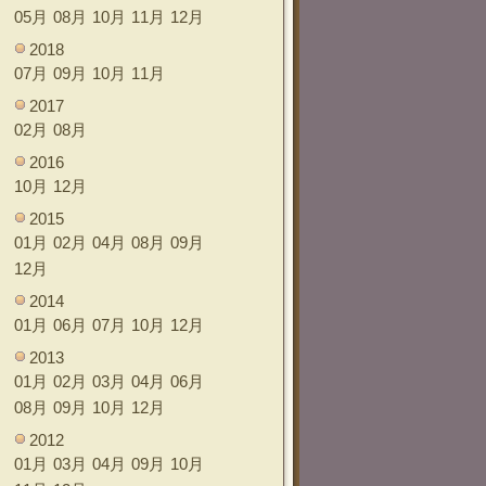
05月
08月
10月
11月
12月
2018
07月
09月
10月
11月
2017
02月
08月
2016
10月
12月
2015
01月
02月
04月
08月
09月
12月
2014
01月
06月
07月
10月
12月
2013
01月
02月
03月
04月
06月
08月
09月
10月
12月
2012
01月
03月
04月
09月
10月