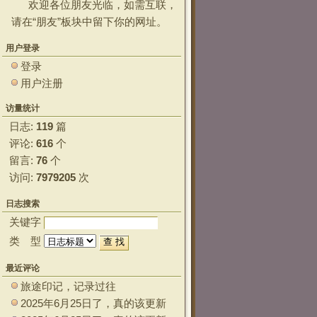
欢迎各位朋友光临，如需互联，
请在“
朋友
”板块中留下你的网址。
用户登录
登录
用户注册
访量统计
日志:
119
篇
评论: 
616
个
留言: 
76
个
访问: 
7979205
次
日志搜索
关键字 
类 型 
最近评论
旅途印记，记录过往
2025年6月25日了，真的该更新