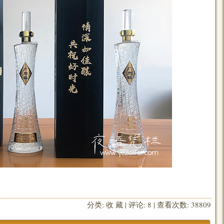
分类:
收 藏 
| 
评论: 8
| 查看次数: 38809 