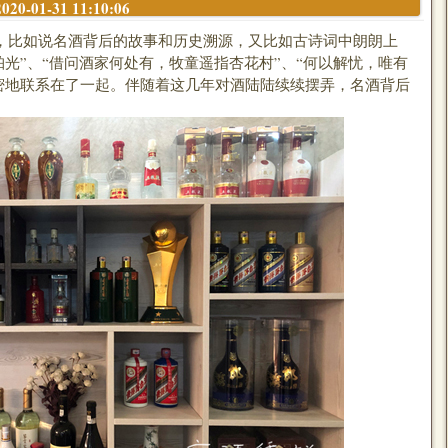
-01-31 11:10:06
如说名酒背后的故事和历史溯源，又比如古诗词中朗朗上
光”、“借问酒家何处有，牧童遥指杏花村”、“何以解忧，唯有
密地联系在了一起。伴随着这几年对酒陆陆续续摆弄，名酒背后