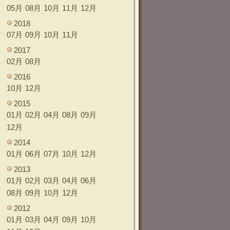
05月
08月
10月
11月
12月
2018
07月
09月
10月
11月
2017
02月
08月
2016
10月
12月
2015
01月
02月
04月
08月
09月
12月
2014
01月
06月
07月
10月
12月
2013
01月
02月
03月
04月
06月
08月
09月
10月
12月
2012
01月
03月
04月
09月
10月