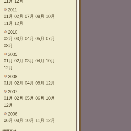
11月
12月
2011
01月
02月
07月
08月
10月
11月
12月
2010
02月
03月
04月
05月
07月
08月
2009
01月
02月
03月
04月
10月
12月
2008
01月
02月
04月
08月
12月
2007
01月
02月
05月
06月
10月
12月
2006
06月
09月
10月
11月
12月