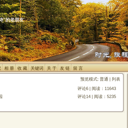
诗"的老朋友
 
相 册 
收 藏 
关键词 
关 于 
友 链 
留 言 
预览模式:
普通
| 
列表
评论6
| 阅读：
11643
园
评论14
| 阅读：
5235