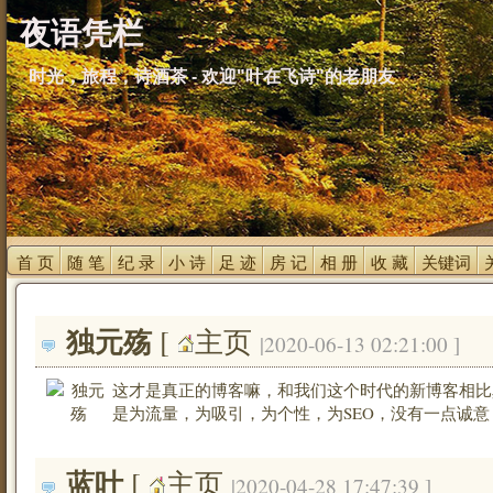
夜语凭栏
时光，旅程，诗酒茶 - 欢迎"叶在飞诗"的老朋友
首 页 
随 笔 
纪 录 
小 诗 
足 迹 
房 记 
相 册 
收 藏 
关键词 
独元殇
[ 
主页
|2020-06-13 02:21:00 ]
这才是真正的博客嘛，和我们这个时代的新博客相比
是为流量，为吸引，为个性，为SEO，没有一点诚
蓝叶
[ 
主页
|2020-04-28 17:47:39 ]