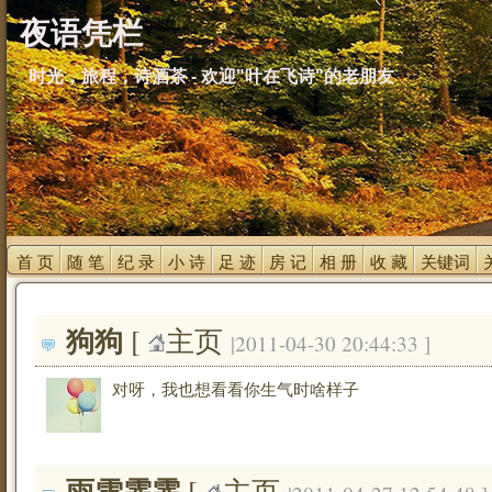
夜语凭栏
时光，旅程，诗酒茶 - 欢迎"叶在飞诗"的老朋友
首 页 
随 笔 
纪 录 
小 诗 
足 迹 
房 记 
相 册 
收 藏 
关键词 
狗狗
[ 
主页
|2011-04-30 20:44:33 ]
对呀，我也想看看你生气时啥样子
雨雪霏霏
[ 
主页