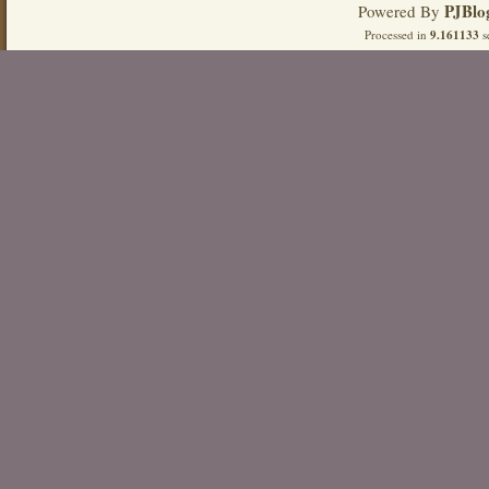
PJBlo
Powered By
Processed in
9.161133
s