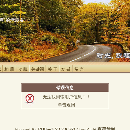
诗"的老朋友
 
相 册 
收 藏 
关键词 
关 于 
友 链 
留 言 
错误信息
无法找到该用户信息！！
单击返回
PJBlog3
V3.2.8.352
夜语凭栏
Powered By
CopyRight 