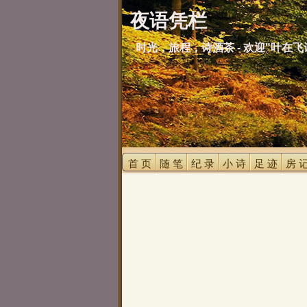
夜语凭栏
时光，旅程，诗酒茶 - 欢迎"叶在飞
首 页 
随 笔 
纪 录 
小 诗 
足 迹 
房 记