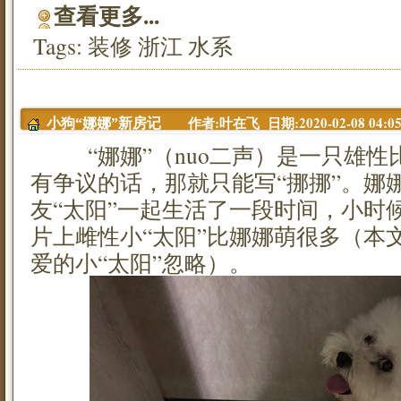
查看更多...
Tags:
装修
浙江
水系
作者:叶在飞 日期:2020-02-08 04:05
小狗“娜娜”新房记
“娜娜”（nuo二声）是一只雄性
有争议的话，那就只能写“挪挪”。娜
友“太阳”一起生活了一段时间，小时
片上雌性小“太阳”比娜娜萌很多（本
爱的小“太阳”忽略）。