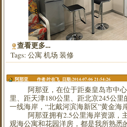
查看更多...
Tags:
公寓
机场
装修
作者:叶在飞 日期:2014-07-06 21:54:26
阿那亚
阿那亚，在位于距秦皇岛市中心54
里、距天津180公里、距北京245公
一线海岸，“北戴河滨海新区”黄金海
阿那亚拥有2.5公里海岸资源，主
观海公寓和花园洋房，都是我所熟悉