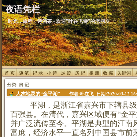
夜语凭栏
时光，旅程，诗酒茶 - 欢迎"叶在飞诗"的老朋友
首 页 
随 笔 
纪 录 
小 诗 
足 迹 
房 记 
相 册 
收 藏 
关键词 
分类: 房 记
作者:叶在飞 日期:2020-03-12 16:
人杰地灵的“金平湖”
平湖，是浙江省嘉兴市下辖县级
百强县。在清代，嘉兴区域便有“金平
并广泛流传至今。平湖是典型的江南
富庶，经济水平一直名列中国县市前