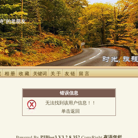
诗"的老朋友
 
相 册 
收 藏 
关键词 
关 于 
友 链 
留 言 
错误信息
无法找到该用户信息！！
单击返回
PJBlog3
V3.2.8.352
夜语凭栏
Powered By
CopyRight 