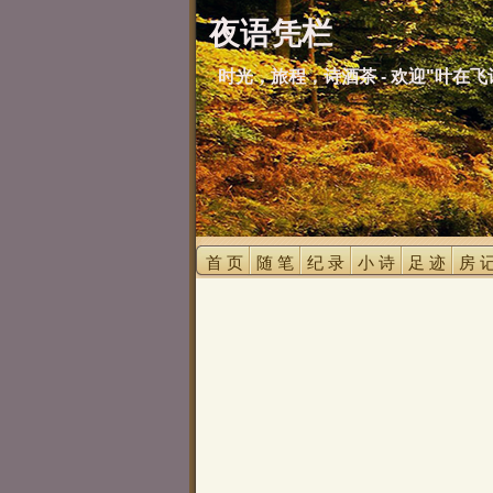
夜语凭栏
时光，旅程，诗酒茶 - 欢迎"叶在飞
首 页 
随 笔 
纪 录 
小 诗 
足 迹 
房 记