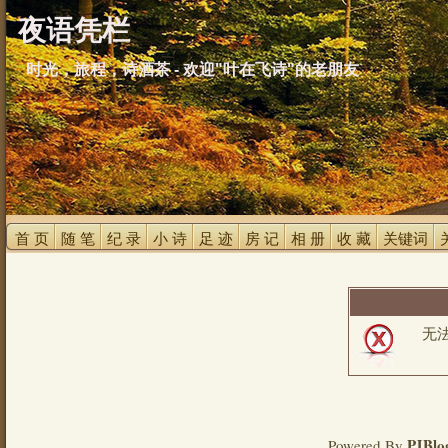
夜语凭栏
时光，旅程，诗酒茶 - 欢迎"叶在飞诗"的老朋友
首 页 
随 笔 
纪 录 
小 诗 
足 迹 
房 记 
相 册 
收 藏 
关键词 
无
PJBlo
Powered By