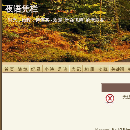
夜语凭栏
时光，旅程，诗酒茶 - 欢迎"叶在飞诗"的老朋友
首 页 
随 笔 
纪 录 
小 诗 
足 迹 
房 记 
相 册 
收 藏 
关键词 
无
PJBlo
Powered By