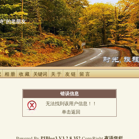
诗"的老朋友
 
相 册 
收 藏 
关键词 
关 于 
友 链 
留 言 
错误信息
无法找到该用户信息！！
单击返回
PJBlog3
V3.2.8.352
夜语凭栏
Powered By
CopyRight 