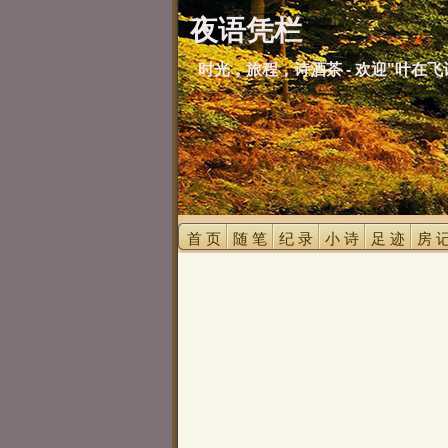
夜语凭栏
时光，旅程，诗酒茶 - 欢迎"叶在飞
首 页 
随 笔 
纪 录 
小 诗 
足 迹 
房 记