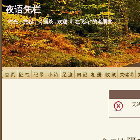
夜语凭栏
时光，旅程，诗酒茶 - 欢迎"叶在飞诗"的老朋友
首 页 
随 笔 
纪 录 
小 诗 
足 迹 
房 记 
相 册 
收 藏 
关键词 
无
PJBlo
Powered By