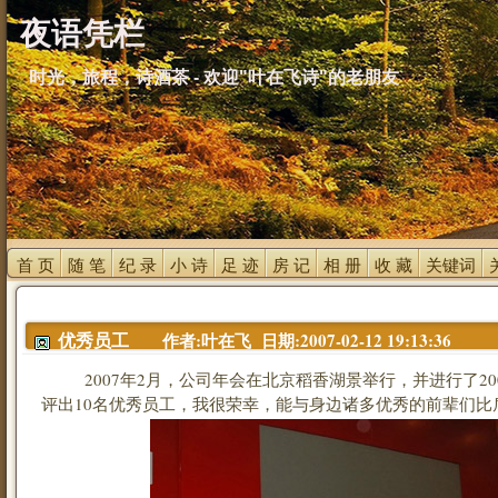
夜语凭栏
时光，旅程，诗酒茶 - 欢迎"叶在飞诗"的老朋友
首 页 
随 笔 
纪 录 
小 诗 
足 迹 
房 记 
相 册 
收 藏 
关键词 
作者:叶在飞 日期:2007-02-12 19:13:36
优秀员工
2007年2月，公司年会在北京稻香湖景举行，并进行了20
评出10名优秀员工，我很荣幸，能与身边诸多优秀的前辈们比