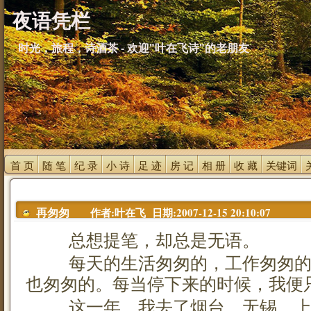
夜语凭栏
时光，旅程，诗酒茶 - 欢迎"叶在飞诗"的老朋友
首 页 
随 笔 
纪 录 
小 诗 
足 迹 
房 记 
相 册 
收 藏 
关键词 
作者:叶在飞 日期:2007-12-15 20:10:07
再匆匆
总想提笔，却总是无语。
每天的生活匆匆的，工作匆匆的
也匆匆的。每当停下来的时候，我便
这一年，我去了烟台、无锡、上