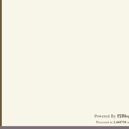
PJBlo
Powered By
Processed in
2.468750
s