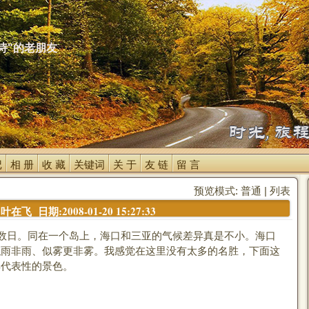
诗"的老朋友
 
相 册 
收 藏 
关键词 
关 于 
友 链 
留 言 
预览模式:
普通
| 
列表
叶在飞 日期:2008-01-20 15:27:33
日。同在一个岛上，海口和三亚的气候差异真是不小。海口
似雨非雨、似雾更非雾。我感觉在这里没有太多的名胜，下面这
具代表性的景色。