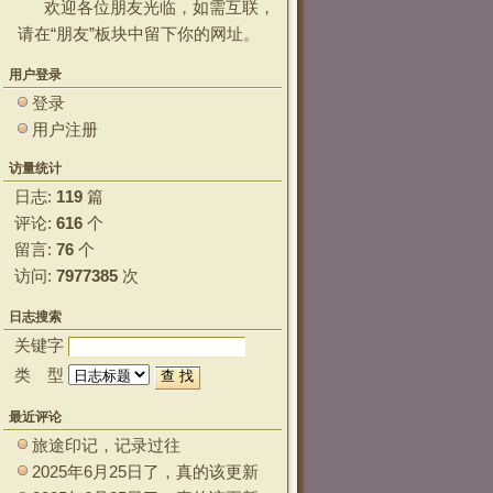
欢迎各位朋友光临，如需互联，
请在“
朋友
”板块中留下你的网址。
用户登录
登录
用户注册
访量统计
日志:
119
篇
评论: 
616
个
留言: 
76
个
访问: 
7977385
次
日志搜索
关键字 
类 型 
最近评论
旅途印记，记录过往
2025年6月25日了，真的该更新