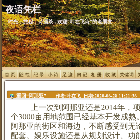
夜语凭栏
时光，旅程，诗酒茶 - 欢迎"叶在飞诗"的老朋友
首 页 
随 笔 
纪 录 
小 诗 
足 迹 
房 记 
相 册 
收 藏 
关键词 
作者:叶在飞 日期:2020-06-28 11:21:36
重回“阿那亚”
上一次到阿那亚还是2014年，项
个3000亩用地范围已经基本开发成熟
阿那亚的街区和海边，不断感受到无
配套、娱乐设施还是从规划设计、功