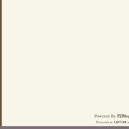
PJBlo
Powered By
Processed in
3.867188
s