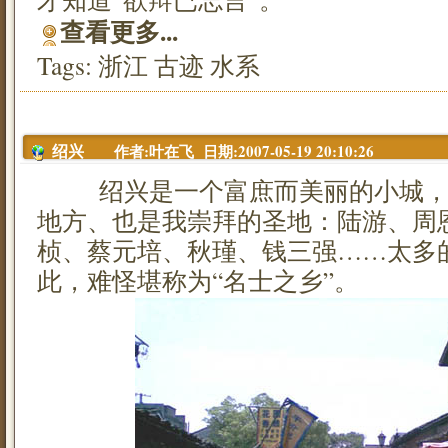
查看更多...
Tags:
浙江
古迹
水系
作者:叶在飞 日期:2007-05-19 20:10:26
绍兴
绍兴是一个富庶而美丽的小城，
地方、也是我崇拜的圣地：陆游、周
桢、蔡元培、秋瑾、钱三强……太多
此，难怪堪称为“名士之乡”。