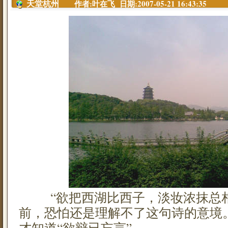
作者:叶在飞 日期:2007-05-21 16:43:35
天堂杭州
“欲把西湖比西子，淡妆浓抹总相
前，恐怕还是理解不了这句诗的意境
才知道“欲辩已忘言”。