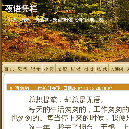
夜语凭栏
时光，旅程，诗酒茶 - 欢迎"叶在飞诗"的老朋友
首 页 
随 笔 
纪 录 
小 诗 
足 迹 
房 记 
相 册 
收 藏 
关键词 
作者:叶在飞 日期:2007-12-15 20:10:07
再匆匆
总想提笔，却总是无语。
每天的生活匆匆的，工作匆匆的
也匆匆的。每当停下来的时候，我便
这一年，我去了烟台、无锡、上