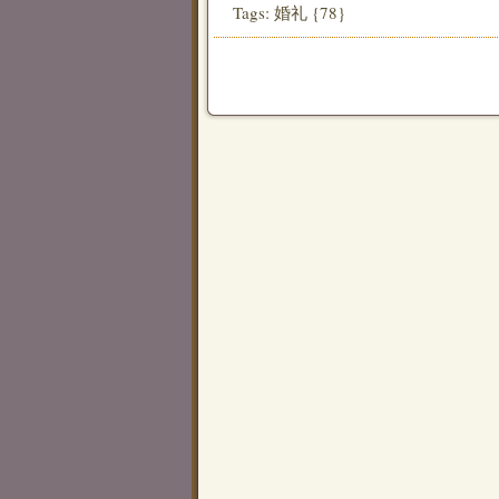
Tags:
婚礼
{78}