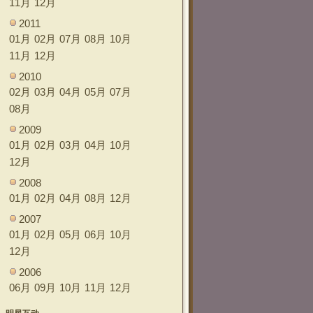
11月
12月
2011
01月
02月
07月
08月
10月
11月
12月
2010
02月
03月
04月
05月
07月
08月
2009
01月
02月
03月
04月
10月
12月
2008
01月
02月
04月
08月
12月
2007
01月
02月
05月
06月
10月
12月
2006
06月
09月
10月
11月
12月