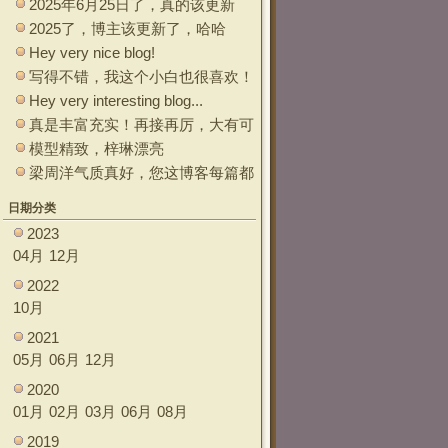
了。 ~~
2025年6月25日了，真的该更新
了。
2025了，博主该更新了，哈哈
Hey very nice blog!
写得不错，我这个小白也很喜欢！
Hey very interesting blog...
真是丰富充实！再接再厉，大有可
为
模型精致，梓琳漂亮
梁周洋气质真好，您这博客每篇都
能让观众大开眼界！
日期分类
2023
04月
12月
2022
10月
2021
05月
06月
12月
2020
01月
02月
03月
06月
08月
2019