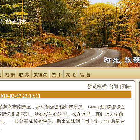
诗"的老朋友
 
相 册 
收 藏 
关键词 
关 于 
友 链 
留 言 
预览模式:
普通
| 
列表
-02-07 23:19:11
芦岛市南票区，那时侯还是锦州市所属。
1989年划归到新设立
段记忆非常深刻。堂妹就生在这里、长在这里，直到上大学前
儿、一起分享成长的快乐。后来堂妹到广州上学，4年后留在
了。