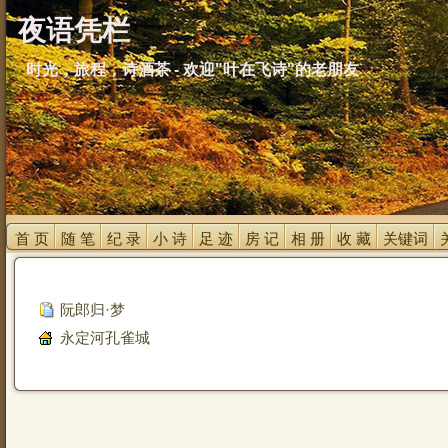
夜语凭栏
时光，旅程，诗酒茶 - 欢迎"叶在飞诗"的老朋友
首 页 
随 笔 
纪 录 
小 诗 
足 迹 
房 记 
相 册 
收 藏 
关键词 
阮郎归·梦
永定河孔雀城