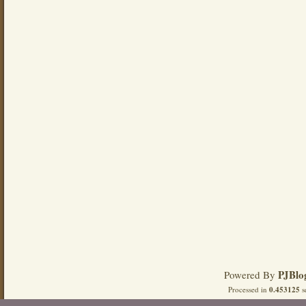
PJBlo
Powered By
Processed in
0.453125
s