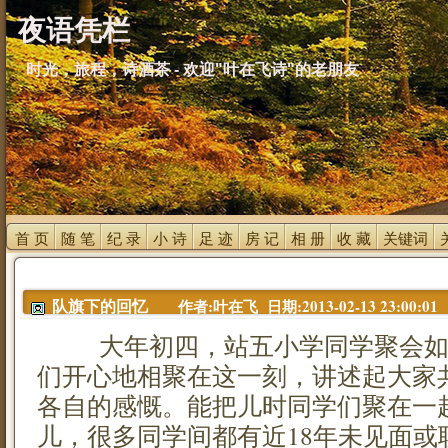
夜语凭栏
时光，旅程，诗酒茶 - 欢迎"叶在飞诗"的老朋友
首 页 
随 笔 
纪 录 
小 诗 
足 迹 
房 记 
相 册 
收 藏 
关键词 
作者:叶在飞 日期:2013-02-13 23:00:01
队旗下的回忆
大年初四，站五小学同学聚会如
们开心地相聚在这一刻，讲述起大家
各自的感慨。能把儿时同学们聚在一
儿，很多同学间都有近18年未见面或