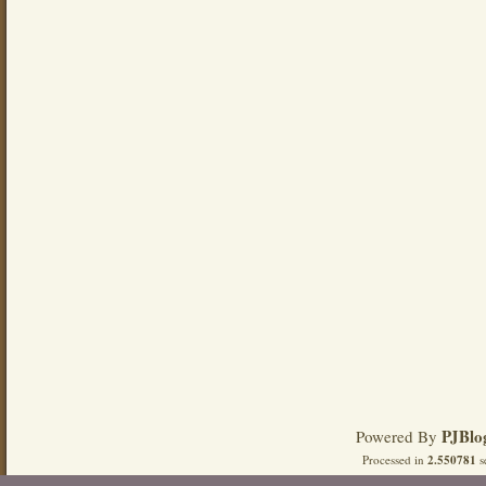
PJBlo
Powered By
Processed in
2.550781
s