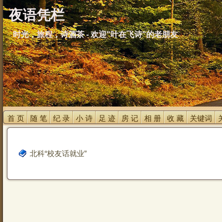
夜语凭栏
时光，旅程，诗酒茶 - 欢迎"叶在飞诗"的老朋友
首 页 
随 笔 
纪 录 
小 诗 
足 迹 
房 记 
相 册 
收 藏 
关键词 
北科“校友话就业”