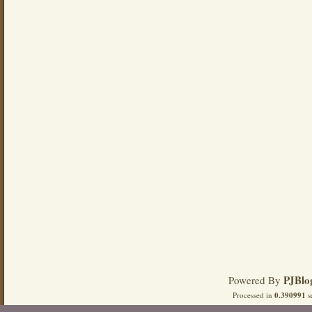
PJBlo
Powered By
Processed in
0.390991
s