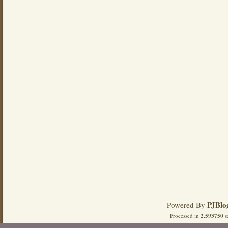
PJBlo
Powered By
Processed in
2.593750
s