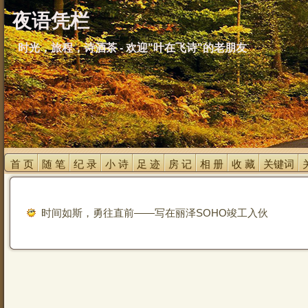
夜语凭栏
时光，旅程，诗酒茶 - 欢迎"叶在飞诗"的老朋友
首 页 
随 笔 
纪 录 
小 诗 
足 迹 
房 记 
相 册 
收 藏 
关键词 
时间如斯，勇往直前——写在丽泽SOHO竣工入伙