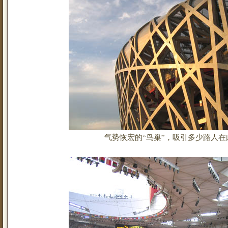
气势恢宏的“鸟巢”，吸引多少路人在