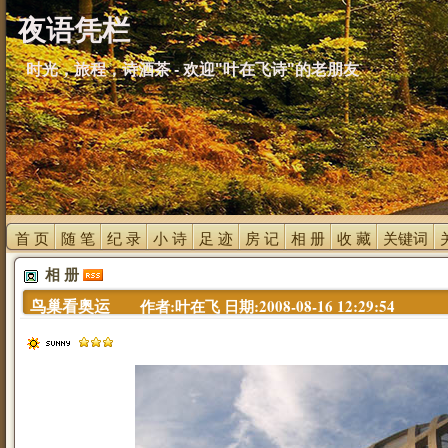
夜语凭栏
时光，旅程，诗酒茶 - 欢迎"叶在飞诗"的老朋友
首 页 
随 笔 
纪 录 
小 诗 
足 迹 
房 记 
相 册 
收 藏 
关键词 
相 册 
鸟巢看奥运 
作者:叶在飞 日期:2008-08-16 12:29:54