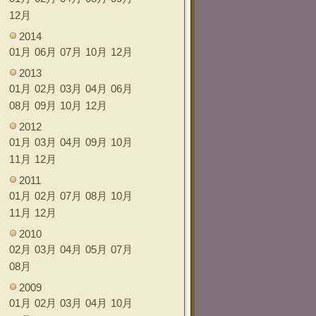
12月
2014
01月
06月
07月
10月
12月
2013
01月
02月
03月
04月
06月
08月
09月
10月
12月
2012
01月
03月
04月
09月
10月
11月
12月
2011
01月
02月
07月
08月
10月
11月
12月
2010
02月
03月
04月
05月
07月
08月
2009
01月
02月
03月
04月
10月