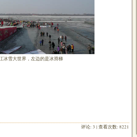
江冰雪大世界，左边的是冰滑梯
评论: 3 | 查看次数: 8221