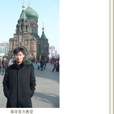
索非亚大教堂