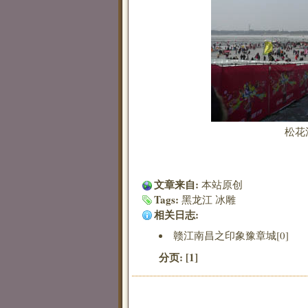
松花
文章来自:
本站原创
Tags:
黑龙江
冰雕
相关日志:
赣江南昌之印象豫章城[0]
分页:
[1]