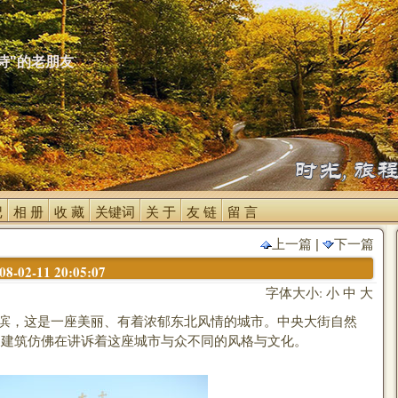
诗"的老朋友
 
相 册 
收 藏 
关键词 
关 于 
友 链 
留 言 
上一篇
| 
下一篇
02-11 20:05:07
字体大小:
小
中
大
滨，这是一座美丽、有着浓郁东北风情的城市。中央大街自然
砌建筑仿佛在讲诉着这座城市与众不同的风格与文化。