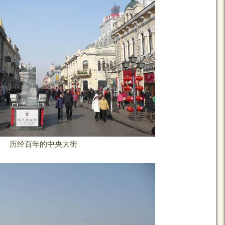
历经百年的中央大街