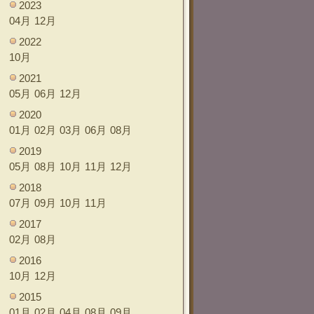
2023
04月
12月
2022
10月
2021
05月
06月
12月
2020
01月
02月
03月
06月
08月
2019
05月
08月
10月
11月
12月
2018
07月
09月
10月
11月
2017
02月
08月
2016
10月
12月
2015
01月
02月
04月
08月
09月