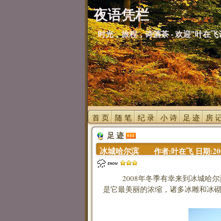
夜语凭栏
时光，旅程，诗酒茶 - 欢迎"叶在飞
首 页 
随 笔 
纪 录 
小 诗 
足 迹 
房 记
足 迹 
冰城哈尔滨 
作者:叶在飞 日期:2008-
2008年冬季有幸来到冰城哈尔
是它最美丽的浓缩，诸多冰雕和冰