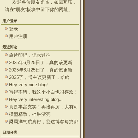
欢迎各位朋友光临，如需互联，
请在“
朋友
”板块中留下你的网址。
用户登录
登录
用户注册
最近评论
旅途印记，记录过往
2025年6月25日了，真的该更新
了。 ~~
2025年6月25日了，真的该更新
了。
2025了，博主该更新了，哈哈
Hey very nice blog!
写得不错，我这个小白也很喜欢！
Hey very interesting blog...
真是丰富充实！再接再厉，大有可
为
模型精致，梓琳漂亮
梁周洋气质真好，您这博客每篇都
能让观众大开眼界！
日期分类