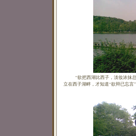
“欲把西湖比西子，淡妆浓抹总相
立在西子湖畔，才知道“欲辩已忘言