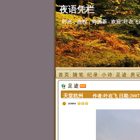
夜语凭栏
时光，旅程，诗酒茶 - 欢迎"叶在飞
首 页 
随 笔 
纪 录 
小 诗 
足 迹 
房 记
足 迹 
天堂杭州 
作者:叶在飞 日期:2007-05