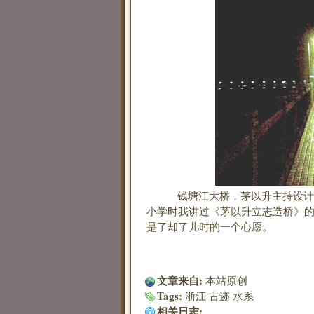
钱塘江大桥，茅以升主持设计建
小学时我讲过《茅以升立志造桥》
是了却了儿时的一个心愿。
文章来自:
本站原创
Tags:
浙江
古迹
水系
相关日志: