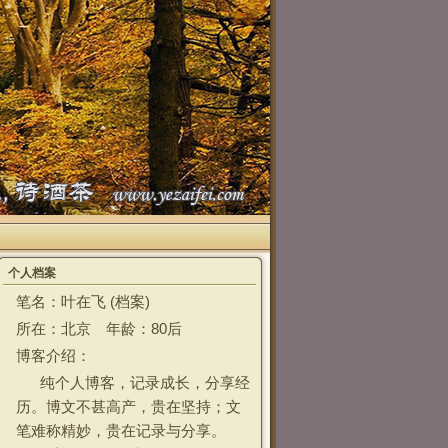
个人档案
笔名：叶在飞 (
档案
)
所在：北京 年龄：80后
博客介绍：
纯个人博客，记录成长，分享经
历。博文不甚高产，贵在坚持；文
笔难称精妙，贵在记录与分享。