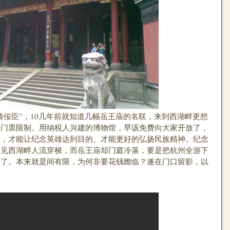
臣”，10几年前就知道几幅岳王庙的名联，来到西湖畔更想
受门票限制。用纳税人兴建的博物馆，早该免费向大家开放了，
习，才能让纪念英雄达到目的、才能更好的弘扬民族精神。纪念
！见西湖畔人流穿梭，而岳王庙却门庭冷落，要是把杭州全游下
不了。本来就是间有限，为何非要花钱瞻临？遂在门口留影，以