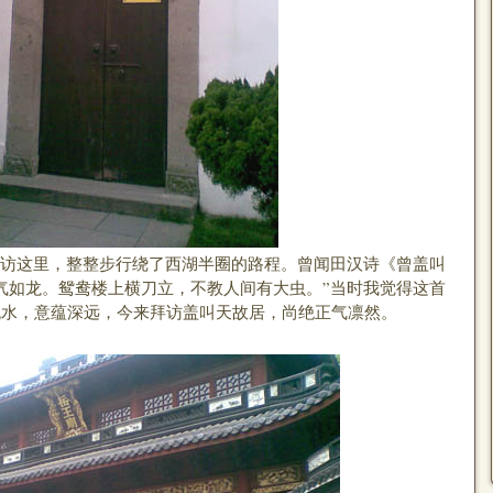
这里，整整步行绕了西湖半圈的路程。曾闻田汉诗《曾盖叫
气如龙。鸳鸯楼上横刀立，不教人间有大虫。”当时我觉得这首
流水，意蕴深远，今来拜访盖叫天故居，尚绝正气凛然。