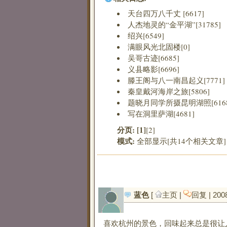
天台四万八千丈 [6617]
人杰地灵的“金平湖”[31785]
绍兴[6549]
满眼风光北固楼[0]
吴哥古迹[6685]
义县略影[6696]
滕王阁与八一南昌起义[7771]
秦皇戴河海岸之旅[5806]
题晓月同学所摄昆明湖照[6168
写在洞里萨湖[4681]
分页:
[1]
[2]
模式:
全部显示[共14个相关文章]
蓝色
[ 
主页
| 
回复
| 200
喜欢杭州的景色，回味起来总是很让