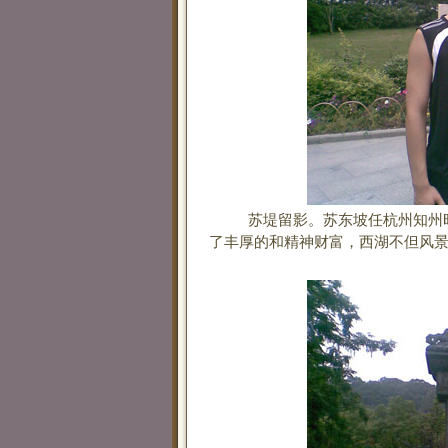
苏堤留影。苏东坡任杭州知州时
了丰厚的和精神财富，西湖不但风