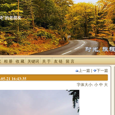
诗"的老朋友
 
相 册 
收 藏 
关键词 
关 于 
友 链 
留 言 
上一篇
| 
下一篇
-21 16:43:35
字体大小:
小
中
大