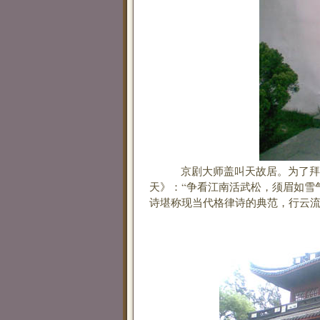
京剧大师盖叫天故居。为了拜访
天》：“争看江南活武松，须眉如雪
诗堪称现当代格律诗的典范，行云