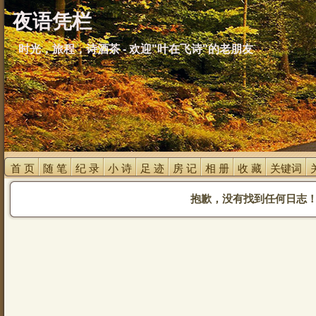
夜语凭栏
时光，旅程，诗酒茶 - 欢迎"叶在飞诗"的老朋友
首 页 
随 笔 
纪 录 
小 诗 
足 迹 
房 记 
相 册 
收 藏 
关键词 
抱歉，没有找到任何日志