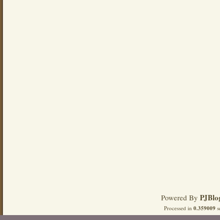
PJBlo
Powered By
Processed in
0.359009
s