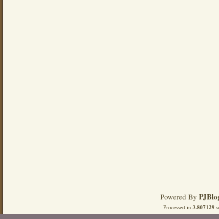
PJBlo
Powered By
Processed in
3.807129
s