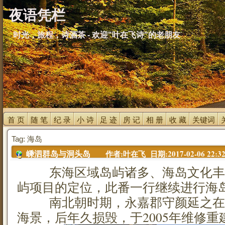
夜语凭栏
时光，旅程，诗酒茶 - 欢迎"叶在飞诗"的老朋友
首 页 
随 笔 
纪 录 
小 诗 
足 迹 
房 记 
相 册 
收 藏 
关键词 
Tag: 海岛
作者:叶在飞 日期:2017-02-06 22:32
嵊泗群岛与洞头岛
东海区域岛屿诸多、海岛文化丰
屿项目的定位，此番一行继续进行海
南北朝时期，永嘉郡守颜延之在
海景，后年久损毁，于2005年维修重