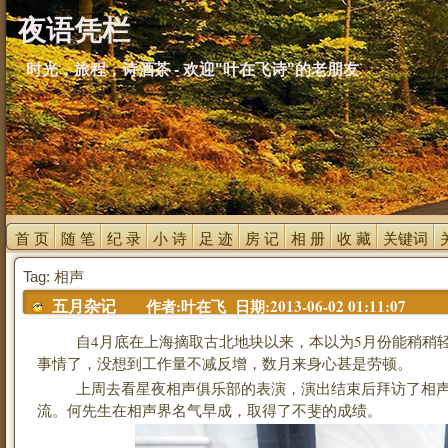
夜语凭栏
时光，旅程，诗酒茶 - 欢迎"叶在飞诗"的老朋友
首 页 
随 笔 
纪 录 
小 诗 
足 迹 
房 记 
相 册 
收 藏 
关键词 
Tag: 相声
作者:叶在飞 日期:2013-06-02 01:11:07
五月杂记
自4月底在上海摘取古北地块以来，本以为5月份能稍稍轻
事情了，没想到工作量不减反增，数月来身心甚是劳顿。
上周去看星夜相声俱乐部的表演，演出结束后拜访了相声
流。何先生在相声界名气早成，取得了不斐的成绩。