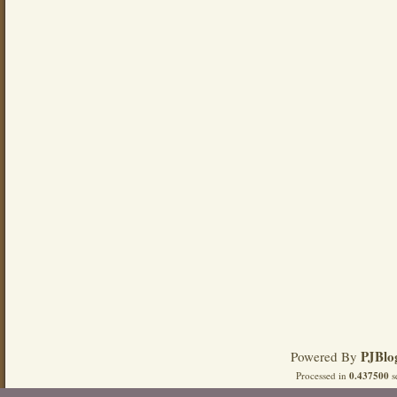
PJBlo
Powered By
Processed in
0.437500
s