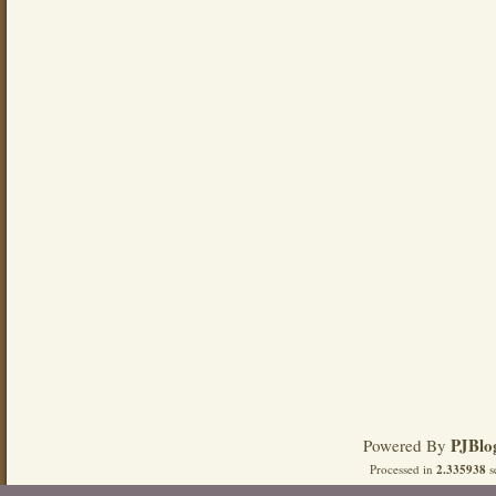
PJBlo
Powered By
Processed in
2.335938
s