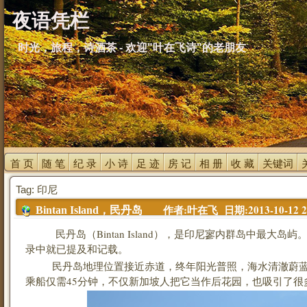
夜语凭栏
时光，旅程，诗酒茶 - 欢迎"叶在飞诗"的老朋友
首 页 
随 笔 
纪 录 
小 诗 
足 迹 
房 记 
相 册 
收 藏 
关键词 
Tag: 印尼
作者:叶在飞 日期:2013-10-12 21
Bintan Island，民丹岛
民丹岛（Bintan Island），是印尼寥内群岛中最大岛
录中就已提及和记载。
民丹岛地理位置接近赤道，终年阳光普照，海水清澈蔚蓝
乘船仅需45分钟，不仅新加坡人把它当作后花园，也吸引了很