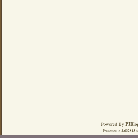
PJBlo
Powered By
Processed in
2.632813
s