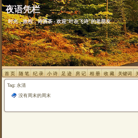
夜语凭栏
时光，旅程，诗酒茶 - 欢迎"叶在飞诗"的老朋友
首 页 
随 笔 
纪 录 
小 诗 
足 迹 
房 记 
相 册 
收 藏 
关键词 
Tag: 永清
没有周末的周末