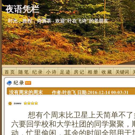
夜语凭栏
时光，旅程，诗酒茶 - 欢迎"叶在飞诗"的老朋友
首 页 
随 笔 
纪 录 
小 诗 
足 迹 
房 记 
相 册 
收 藏 
关键词 
纪 录 
没有周末的周末 
作者:叶在飞 日期:2016-12-14 00:03:31
想有个周末比卫星上天简单不了
六要回学校和大学社团的同学聚聚，
动，忙里偷闲，其余的时间全部用于