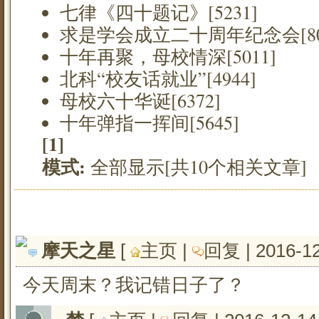
七律《四十题记》[5231]
求是学会成立二十周年纪念会[80
十年再聚，母校情深[5011]
北科“校友话就业”[4944]
母校六十华诞[6372]
十年弹指一挥间[5645]
[1]
模式:
全部显示[共10个相关文章]
摩天之星
[ 
主页
| 
回复
| 2016-1
今天周末？我记错日子了？