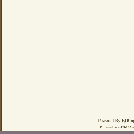
PJBlo
Powered By
Processed in
2.476563
s