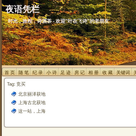
夜语凭栏
时光，旅程，诗酒茶 - 欢迎"叶在飞诗"的老朋友
首 页 
随 笔 
纪 录 
小 诗 
足 迹 
房 记 
相 册 
收 藏 
关键词 
Tag: 竞买
北京丽泽获地
上海古北获地
这一站，上海