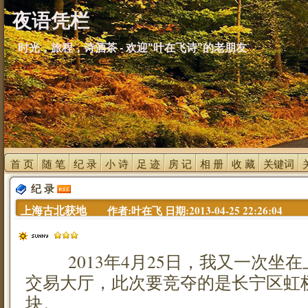
夜语凭栏
时光，旅程，诗酒茶 - 欢迎"叶在飞诗"的老朋友
首 页 
随 笔 
纪 录 
小 诗 
足 迹 
房 记 
相 册 
收 藏 
关键词 
纪 录 
上海古北获地 
作者:叶在飞 日期:2013-04-25 22:26:04
2013年4月25日，我又一次坐在
交易大厅，此次要竞夺的是长宁区虹桥
块。