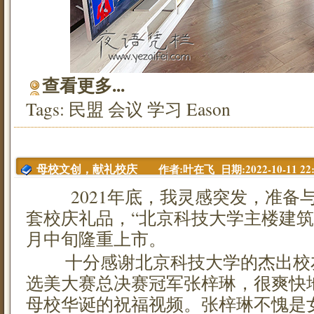
查看更多...
Tags:
民盟
会议
学习
Eason
作者:叶在飞 日期:2022-10-11 22:
母校文创，献礼校庆
2021年底，我灵感突发，准备与
套校庆礼品，“北京科技大学主楼建筑拼
月中旬隆重上市。
十分感谢北京科技大学的杰出校友
选美大赛总决赛冠军张梓琳，很爽快
母校华诞的祝福视频。张梓琳不愧是