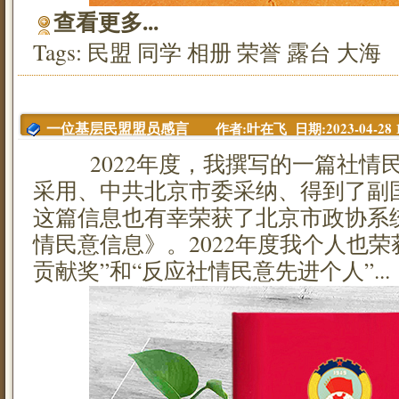
查看更多...
Tags:
民盟
同学
相册
荣誉
露台
大海
作者:叶在飞 日期:2023-04-28 1
一位基层民盟盟员感言
2022年度，我撰写的一篇社情民
采用、中共北京市委采纳、得到了副
这篇信息也有幸荣获了北京市政协系统
情民意信息》。2022年度我个人也荣
贡献奖”和“反应社情民意先进个人”...