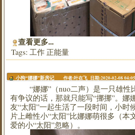
查看更多...
Tags:
工作
正能量
作者:叶在飞 日期:2020-02-08 04:05
小狗“娜娜”新房记
“娜娜”（nuo二声）是一只雄性
有争议的话，那就只能写“挪挪”。娜
友“太阳”一起生活了一段时间，小时
片上雌性小“太阳”比娜娜萌很多（本
爱的小“太阳”忽略）。