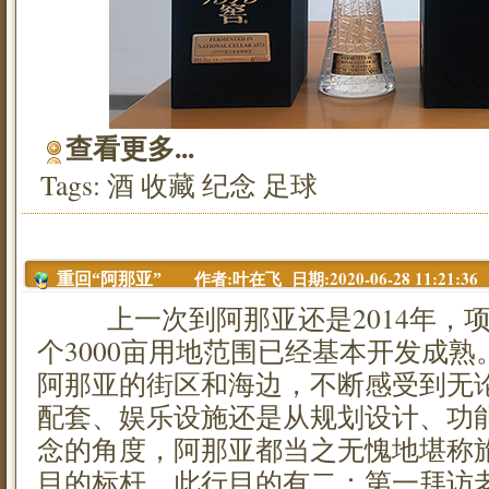
查看更多...
Tags:
酒
收藏
纪念
足球
作者:叶在飞 日期:2020-06-28 11:21:36
重回“阿那亚”
上一次到阿那亚还是2014年，项
个3000亩用地范围已经基本开发成熟
阿那亚的街区和海边，不断感受到无
配套、娱乐设施还是从规划设计、功
念的角度，阿那亚都当之无愧地堪称
目的标杆。此行目的有二：第一拜访