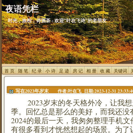
夜语凭栏
时光，旅程，诗酒茶 - 欢迎"叶在飞诗"的老朋友
首 页 
随 笔 
纪 录 
小 诗 
足 迹 
房 记 
相 册 
收 藏 
关键词 
作者:叶在飞 日期:2023-12-31 23:33:4
写在2023年岁末
2023岁末的冬天格外冷，让我想
季。回忆总是那么的美好，而我还没
2024的最后一天，我匆匆整理手机
有很多看到才恍然想起的场景。为了