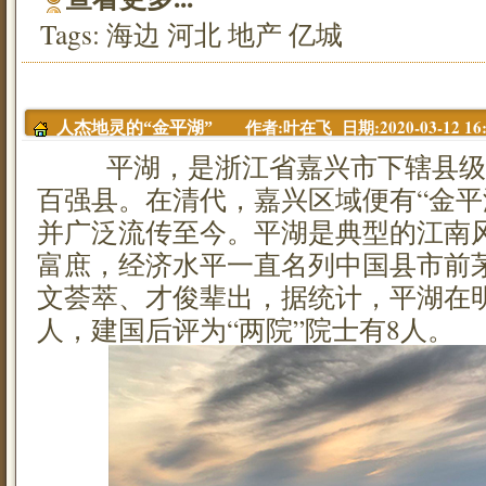
Tags:
海边
河北
地产
亿城
作者:叶在飞 日期:2020-03-12 16:
人杰地灵的“金平湖”
平湖，是浙江省嘉兴市下辖县级
百强县。在清代，嘉兴区域便有“金平
并广泛流传至今。平湖是典型的江南
富庶，经济水平一直名列中国县市前
文荟萃、才俊辈出，据统计，平湖在明
人，建国后评为“两院”院士有8人。