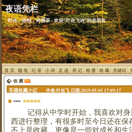
夜语凭栏
时光，旅程，诗酒茶 - 欢迎"叶在飞诗"的老朋友
首 页 
随 笔 
纪 录 
小 诗 
足 迹 
房 记 
相 册 
收 藏 
关键词 
收 藏 
车模收藏小记 
作者:叶在飞 日期:2019-05-05 17:09:17
记得从中学时开始，我喜欢对身
西进行整理，有很多时至今日还在保
不上是收藏，更像是一些对成长和生