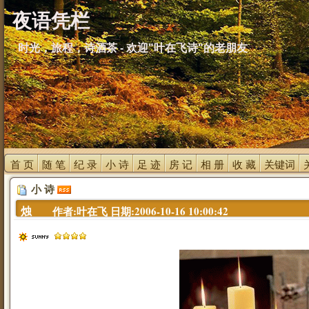
夜语凭栏
时光，旅程，诗酒茶 - 欢迎"叶在飞诗"的老朋友
首 页 
随 笔 
纪 录 
小 诗 
足 迹 
房 记 
相 册 
收 藏 
关键词 
小 诗 
烛 
作者:叶在飞 日期:2006-10-16 10:00:42