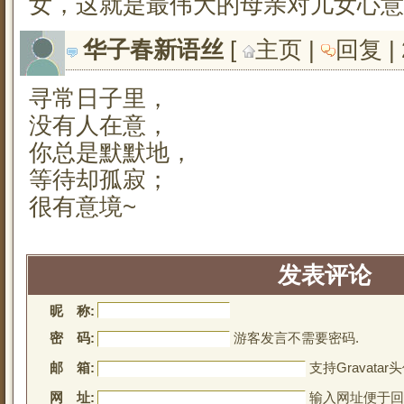
女，这就是最伟大的母亲对儿女心意
华子春新语丝
[ 
主页
| 
回复
|
寻常日子里，
没有人在意，
你总是默默地，
等待却孤寂；
很有意境~
发表评论
昵 称:
密 码:
游客发言不需要密码.
邮 箱:
支持Gravatar头
网 址:
输入网址便于回