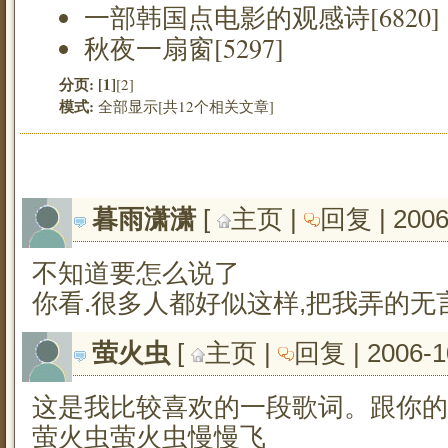
一部韩国点电影的观感诗[6820]
秋夜一扇窗[5297]
分页:
[1]
[2]
模式:
全部显示[共12个相关文章]
暮雨潇潇
[ 
主页
| 
回复
| 200
不知道要怎么说了
你看.很多人都好似这样,把我弄的无
萤火虫
[ 
主页
| 
回复
| 2006-1
这是我比较喜欢的一段歌词。跟你的
萤火虫萤火虫慢慢飞