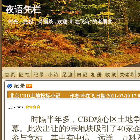
夜语凭栏
时光，旅程，诗酒茶 - 欢迎"叶在飞诗"的老朋友
首 页 
随 笔 
纪 录 
小 诗 
足 迹 
房 记 
相 册 
收 藏 
关键词 
纪 录 
北京CBD土地投标小记 
作者:叶在飞 日期:2011-07-10 17:0
时隔半年多，CBD核心区土地争
幕。此次出让的9宗地块吸引了40家
参与竞标。其中有中信、远洋、万科及