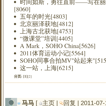
时间如斯，勇往直前——写在丽
[8060]
五年的时光[4803]
北京丽泽获地[4812]
上海古北获地[4753]
“微课堂”培训[4405]
A Mark，SOHO China[5626]
2011体育运动小记[5564]
SOHO同事合拍MV"站起来"[515
这一站，上海[6215]
分页:
[1]
[2]
马马
[ 
主页
| 
回复
| 2011-07-