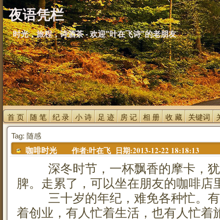
夜语凭栏
时光，旅程，诗酒茶 - 欢迎"叶在飞诗"的老朋友
首 页 
随 笔 
纪 录 
小 诗 
足 迹 
房 记 
相 册 
收 藏 
关键词 
Tag: 随感
作者:叶在飞 日期:2013-12-22 18:18:13
咖啡时光
深冬时节，一杯飘香的摩卡，犹
脾。走累了，可以坐在朋友的咖啡店
三十岁的年纪，难免各种忙。有
着创业，有人忙着生活，也有人忙着