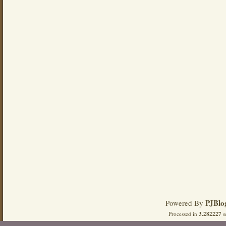
PJBlo
Powered By
Processed in
3.282227
s