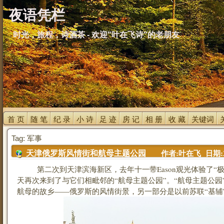
夜语凭栏
时光，旅程，诗酒茶 - 欢迎"叶在飞诗"的老朋友
首 页 
随 笔 
纪 录 
小 诗 
足 迹 
房 记 
相 册 
收 藏 
关键词 
Tag: 军事
作者:叶在飞 日期:2017
天津俄罗斯风情街和航母主题公园
第二次到天津滨海新区，去年十一带Eason观光体验了“极
天再次来到了与它们相毗邻的“航母主题公园”。“航母主题公园
航母的故乡——俄罗斯的风情街景，另一部分是以前苏联“基辅