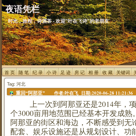
夜语凭栏
时光，旅程，诗酒茶 - 欢迎"叶在飞诗"的老朋友
首 页 
随 笔 
纪 录 
小 诗 
足 迹 
房 记 
相 册 
收 藏 
关键词 
Tag: 河北
作者:叶在飞 日期:2020-06-28 11:21:36
重回“阿那亚”
上一次到阿那亚还是2014年，项
个3000亩用地范围已经基本开发成熟
阿那亚的街区和海边，不断感受到无
配套、娱乐设施还是从规划设计、功