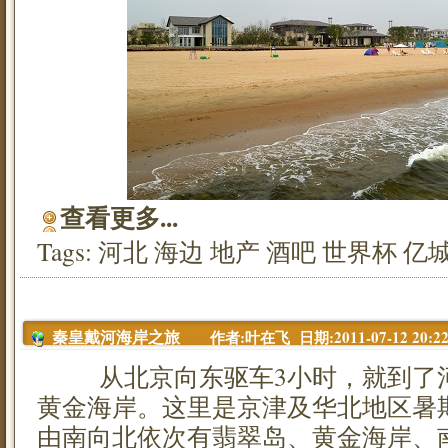
查看更多...
Tags:
河北
海边
地产
酒吧
世界杯
亿
作者:叶在飞 日期:2011-07-12 20:22
秦皇戴河海岸之旅
从北京向东驱车3小时，就到了河
黄金海岸。这里是京津及华北地区暑
由南向北依次有翡翠岛、黄金海岸、