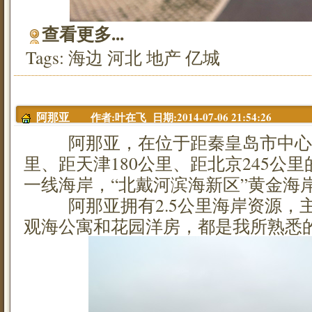
查看更多...
Tags:
海边
河北
地产
亿城
作者:叶在飞 日期:2014-07-06 21:54:26
阿那亚
阿那亚，在位于距秦皇岛市中心54
里、距天津180公里、距北京245公
一线海岸，“北戴河滨海新区”黄金海
阿那亚拥有2.5公里海岸资源，主
观海公寓和花园洋房，都是我所熟悉