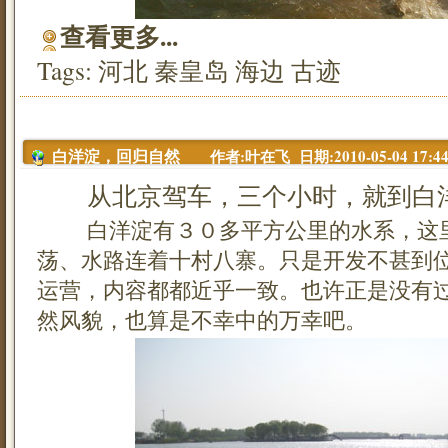
查看更多...
Tags:
河北
秦皇岛
海边
古迹
作者:叶在飞 日期:2010-05-04 17:44
白洋淀，回归自然
从北京驾车，三个小时，就到白
白洋淀有３０多平方公里的水系，这
荡、水路连着十村八寨。只是开发不甚到
运营，内容都都近乎一致。也许正是没有
然风貌，也算是不幸中的万幸吧。