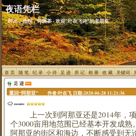
夜语凭栏
时光，旅程，诗酒茶 - 欢迎"叶在飞诗"的老朋友
首 页 
随 笔 
纪 录 
小 诗 
足 迹 
房 记 
相 册 
收 藏 
关键词 
足 迹 
重回“阿那亚” 
作者:叶在飞 日期:2020-06-28 11:21:36
上一次到阿那亚还是2014年，项
个3000亩用地范围已经基本开发成熟
阿那亚的街区和海边，不断感受到无