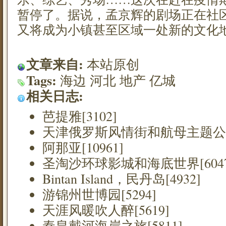
暂停了。据说，孟京辉的剧场正在社
又将成为小镇甚至区域一处新的文化
文章来自:
本站原创
Tags:
海边
河北
地产
亿城
相关日志:
芭提雅[3102]
天津俄罗斯风情街和航母主题公园[
阿那亚[10961]
圣淘沙环球影城和海底世界[6047
Bintan Island，民丹岛[4932]
游锦州世博园[5294]
天涯风暖吹人醉[5619]
秦皇戴河海岸之旅[5811]