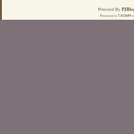
PJBlo
Powered By
Processed in
7.512695
s